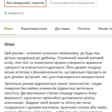
Без візерунків і принтів
З геометричним візерунком
В наявності
Опис
Характеристики
Доставка
Оплата
Умови п
Опис
Цей рюкзак – втілення сучасного мінімалізму, де будь-яка
деталь продумана до дрібниць. Стриманий чорний матовий
колір, чіткі лінії та геометричні форми створюють враження
суворості та елегантності одночасно. Його дизайн поєднує
міську естетику з функціональністю, що ідеально підходить як
для ділових зустрічей, так і для повсякденного використання.
Зрительно рюкзак відрізняється своєю лаконічністю: гладка
поверхня без зайвих елементів підкреслює витончену
простоту. Дві вертикальні стрічки спереду надають йому
виразності, одночасно гармонійно доповнюючи цілісну
композицію. Завдяки своїй формі та обсягу він легко
поєднується з діловим костюмом, вуличним стилем або навіть
кежуал-образом. Цей рюкзак – вибір тих, хто цінує естетику