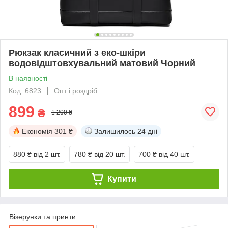
Рюкзак класичний з еко-шкіри
водовідштовхувальний матовий Чорний
В наявності
Код: 6823
Опт і роздріб
899
₴
1 200 ₴
Економія
301 ₴
Залишилось
24 дні
880 ₴
від 2 шт.
780 ₴
від 20 шт.
700 ₴
від 40 шт.
Купити
Візерунки та принти