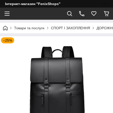
Інтернет-магазин "FenixShops"
Товари та послуги
СПОРТ І ЗАХОПЛЕННЯ
ДОРОЖНІ
–25%