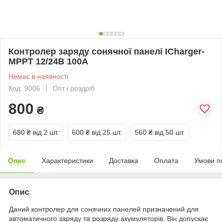
Контролер заряду сонячної панелі ICharger-
MPPT 12/24В 100А
Немає в наявності
Код: 9006
Опт і роздріб
800
₴
680 ₴
від 2 шт.
600 ₴
від 25 шт.
560 ₴
від 50 шт.
Опис
Характеристики
Доставка
Оплата
Умови п
Опис
Даний контролер для сонячних панелей призначений для
автоматичного заряду та розряду акумуляторів. Він допускає