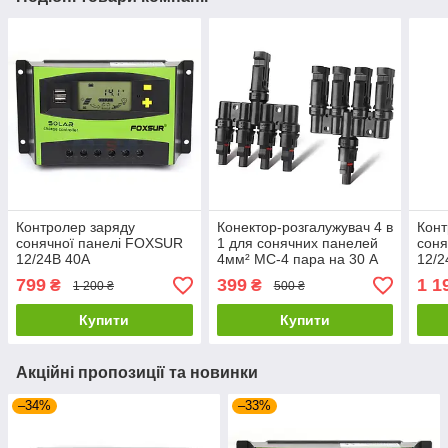
Контролер заряду
Конектор-розгалужувач 4 в
Конт
сонячної панелі FOXSUR
1 для сонячних панелей
соня
12/24В 40А
4мм² MC-4 пара на 30 А
12/2
799
399
1 1
₴
₴
1 200 ₴
500 ₴
Купити
Купити
Акційні пропозиції та новинки
–34%
–33%