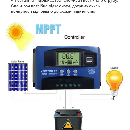
І останнім підключається споживач постійного струму.
Споживач потрібно підключати, дотримуючись
полярності відповідно до схеми підключення