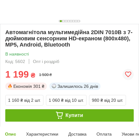
Автомагнітола мультимедійна 2DIN 7010B з 7-
дюймовим сенсорним HD-екраном (800х480),
MP5, Android, Bluetooth
В наявності
Код: 5602
Опт і роздріб
1 199
₴
1 500 ₴
Економія
301 ₴
Залишилось
26 днів
1 160 ₴
від 2 шт.
1 060 ₴
від 10 шт.
980 ₴
від 20 шт.
Купити
Опис
Характеристики
Доставка
Оплата
Умови п