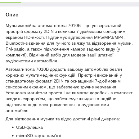
Опис
Мультимедійна автомагнітола 7010B – це універсальний
пристрій формату 2DIN з великим 7-дюймовим сенсорним
екраном HD-якості. Підтримує відтворення MP5/MP3/MP4,
Bluetooth-з'єднання для гучного зв'язку та відтворення музики,
FM-радіо, а також підключення камери заднього виду (у
комплекті). Відмінний вибір для модернізації штатної
аудіосистеми автомобіля.
Автомагнітола 7010B додасть вашому автомобілю безліч
корисних мультимедійних функцій. Пристрій виконаний у
стандартному форматі 2DIN та оснащений 7-дюймовим
сенсорним екраном, що забезпечує зручне керування.
Установка магнітоли проста і не вимагає доробок - в комплект
входить євророз'єм, що забезпечує швидке та надійне
підключення до електроживлення та аудіосистеми
автомобіля.
Для відтворення музики та відео доступні різні джерела:
USB-флешка
microSD-карта пам'яті