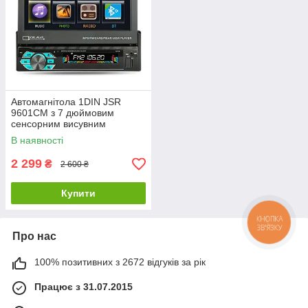
Автомагнітола 1DIN JSR
9601CM з 7 дюймовим
сенсорним висувним
екраном, підтримкою USB,
В наявності
miniSD, Bluetooth
2 299
₴
2 600 ₴
Купити
КНОПКА
ЗВ'ЯЗКУ
Про нас
100% позитивних з 2672 відгуків за рік
Працює з 31.07.2015