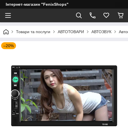
Інтернет-магазин "FenixShops"
Товари та послуги
АВТОТОВАРИ
АВТОЗВУК
Авто
–20%