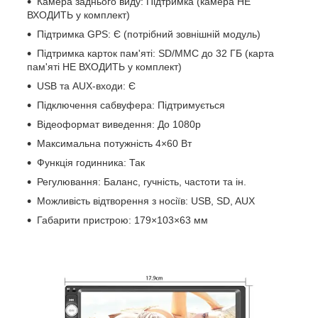
Камера заднього виду: Підтримка (камера НЕ
ВХОДИТЬ у комплект)
Підтримка GPS: Є (потрібний зовнішній модуль)
Підтримка карток пам'яті: SD/MMC до 32 ГБ (карта
пам'яті НЕ ВХОДИТЬ у комплект)
USB та AUX-входи: Є
Підключення сабвуфера: Підтримується
Відеоформат виведення: До 1080p
Максимальна потужність 4×60 Вт
Функція годинника: Так
Регулювання: Баланс, гучність, частоти та ін.
Можливість відтворення з носіїв: USB, SD, AUX
Габарити пристрою: 179×103×63 мм