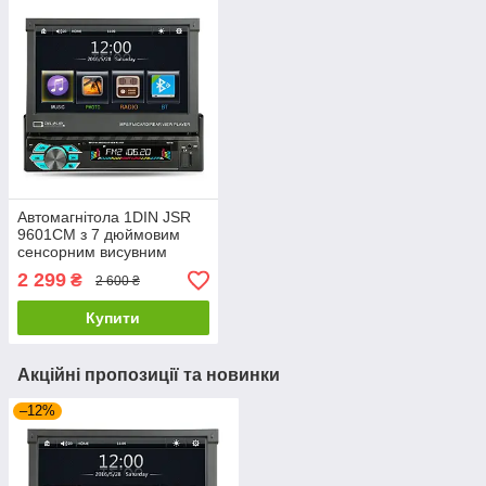
Автомагнітола 1DIN JSR
9601CM з 7 дюймовим
сенсорним висувним
екраном, підтримкою USB,
2 299
₴
2 600 ₴
miniSD, Bluetooth
Купити
Акційні пропозиції та новинки
–12%