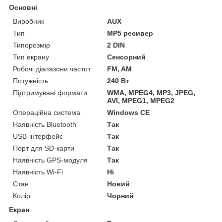
Основні
Виробник
AUX
Тип
MP5 ресивер
Типорозмір
2 DIN
Тип екрану
Сенсорний
Робочі діапазони частот
FM, AM
Потужність
240 Вт
Підтримувані формати
WMA, MPEG4, MP3, JPEG,
AVI, MPEG1, MPEG2
Операційна система
Windows CE
Наявність Bluetooth
Так
USB-інтерфейс
Так
Порт для SD-карти
Так
Наявність GPS-модуля
Так
Наявність Wi-Fi
Ні
Стан
Новий
Колір
Чорний
Екран