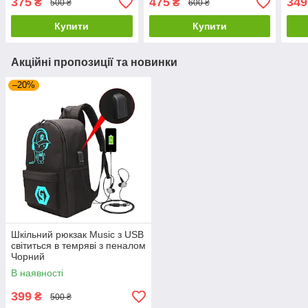
375
475
349
₴
₴
500 ₴
600 ₴
Купити
Купити
Акційні пропозиції та новинки
–20%
Шкільний рюкзак Music з USB
світиться в темряві з пеналом
Чорний
В наявності
399
₴
500 ₴