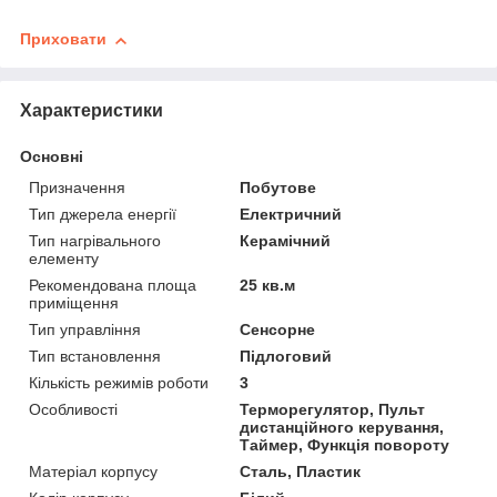
Приховати
Характеристики
Основні
Призначення
Побутове
Тип джерела енергії
Електричний
Тип нагрівального
Керамічний
елементу
Рекомендована площа
25 кв.м
приміщення
Тип управління
Сенсорне
Тип встановлення
Підлоговий
Кількість режимів роботи
3
Особливості
Терморегулятор, Пульт
дистанційного керування,
Таймер, Функція повороту
Матеріал корпусу
Сталь, Пластик