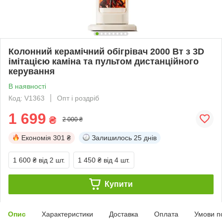
Колонний керамічний обігрівач 2000 Вт з 3D
імітацією каміна та пультом дистанційного
керування
В наявності
Код: V1363
Опт і роздріб
1 699
₴
2 000 ₴
Економія
301 ₴
Залишилось
25 днів
1 600 ₴
від 2 шт.
1 450 ₴
від 4 шт.
Купити
Опис
Характеристики
Доставка
Оплата
Умови п