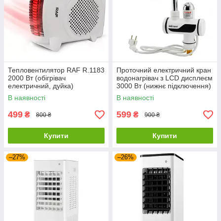
Тепловентилятор RAF R.1183
Проточний електричний кран
2000 Вт (обігрівач
водонагрівач з LCD дисплеєм
електричний, дуйка)
3000 Вт (нижнє підключення)
В наявності
В наявності
499
599
₴
₴
800 ₴
900 ₴
Купити
Купити
–27%
–26%