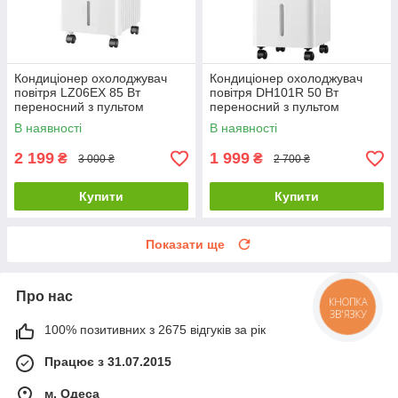
Кондиціонер охолоджувач
Кондиціонер охолоджувач
повітря LZ06EX 85 Вт
повітря DH101R 50 Вт
переносний з пультом
переносний з пультом
керування та двома
керування та 2
В наявності
В наявності
акумуляторами холоду
акумуляторами холоду
2 199
1 999
₴
₴
3 000 ₴
2 700 ₴
Купити
Купити
Показати ще
Про нас
КНОПКА
ЗВ'ЯЗКУ
100% позитивних з 2675 відгуків за рік
Працює з 31.07.2015
м. Одеса