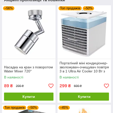
–56%
Топ продажів
–50%
Портатіний міні кондиціонер-
Насадка на кран з поворотом
зволожувач-очищувач повітря
Water Mixer 720°
3 в 1 Ultra Air Cooler 10 Вт з
USB і LED-підсвічуванням
В наявності
В наявності
89
299
₴
₴
200 ₴
600 ₴
Купити
Купити
Топ продажів
–50%
–45%