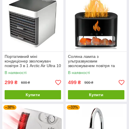
Портативний міні
Соляна лампа з
кондиціонер зволожувач
ультразвуковим
повітря 3 в 1 Arctic Air Ultra 10
зволожувачем повітря та
Вт з USB і LED-підсвіткою
нічником Docsal Flame 3 в 1
В наявності
В наявності
299
499
₴
₴
600 ₴
900 ₴
Купити
Купити
–38%
–33%