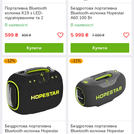
Портативна Bluetooth
Бездротова портативна
колонка K19 з LED-
Bluetooth-колонка Hopestar
підсвічуванням та 2
A60 100 Вт
мікрофонами для караоке
В наявності
В наявності
599
5 999
₴
₴
800 ₴
7 000 ₴
Купити
Купити
–12%
–11%
Бездротова портативна
Бездротова портативна
Bluetooth-колонка Hopestar
Bluetooth-колонка Hopestar