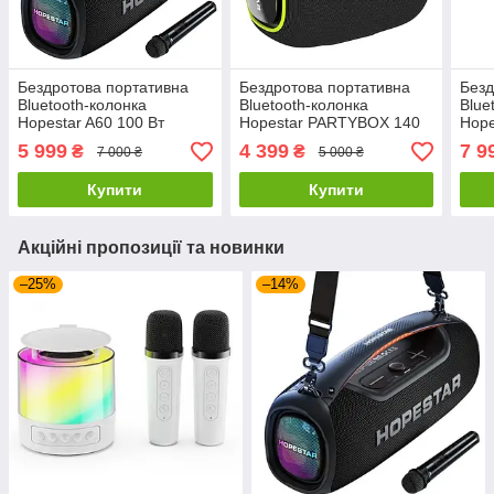
Бездротова портативна
Бездротова портативна
Безд
Bluetooth-колонка
Bluetooth-колонка
Blue
Hopestar A60 100 Вт
Hopestar PARTYBOX 140
Hope
80 Вт
5 999
4 399
7 9
₴
₴
7 000 ₴
5 000 ₴
Купити
Купити
Акційні пропозиції та новинки
–25%
–14%