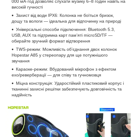
000 мА·год дозволяє слухати музику 6–8 годин навіть на
високій гучності
Захист від води IPX6: Колонка не боїться бризок,
дощу та вологи — ідеальна для відпочинку на природі
Універсальні способи підключення: Bluetooth 5.3,
USB, AUX та підтримка карт пам’яті microSD/TF —
обирайте зручний формат відтворення
TWS-режим: Можливість об’єднання двох колонок
Hopestar A85 у стереопару для ще потужнішого
звучання
Караоке-режим: Вбудований мікрофон з ефектом
ехо/реверберації — для співу та гучномовця
Міцна конструкція: Ударостійкий пластиковий корпус і
тканинні захисні решітки забезпечують довговічність та
надійність