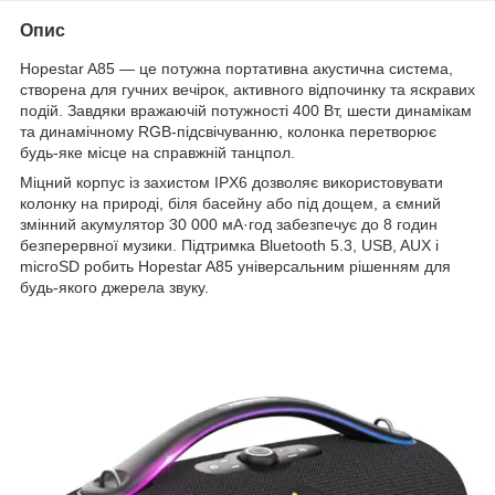
Опис
Hopestar A85 — це потужна портативна акустична система,
створена для гучних вечірок, активного відпочинку та яскравих
подій. Завдяки вражаючій потужності 400 Вт, шести динамікам
та динамічному RGB-підсвічуванню, колонка перетворює
будь-яке місце на справжній танцпол.
Міцний корпус із захистом IPX6 дозволяє використовувати
колонку на природі, біля басейну або під дощем, а ємний
змінний акумулятор 30 000 мА·год забезпечує до 8 годин
безперервної музики. Підтримка Bluetooth 5.3, USB, AUX і
microSD робить Hopestar A85 універсальним рішенням для
будь-якого джерела звуку.