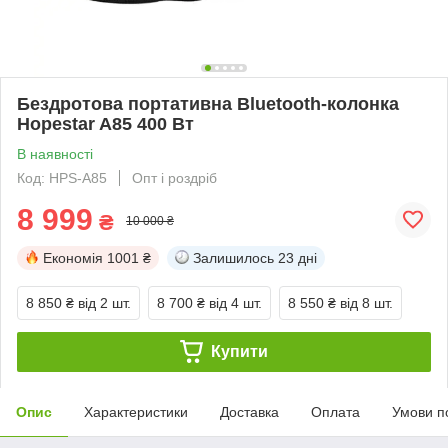
Бездротова портативна Bluetooth-колонка
Hopestar A85 400 Вт
В наявності
Код: HPS-А85
Опт і роздріб
8 999
₴
10 000 ₴
Економія
1001 ₴
Залишилось
23 дні
8 850 ₴
від 2 шт.
8 700 ₴
від 4 шт.
8 550 ₴
від 8 шт.
Купити
Опис
Характеристики
Доставка
Оплата
Умови п