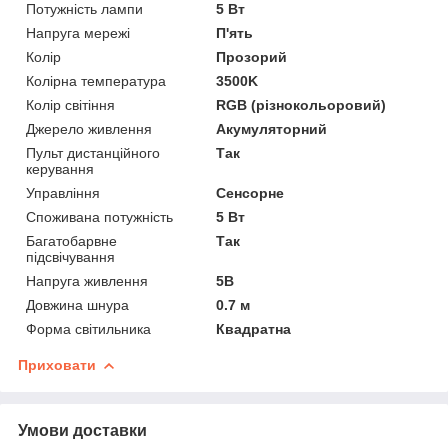
Потужність лампи
5 Вт
Напруга мережі
П'ять
Колір
Прозорий
Колірна температура
3500K
Колір світіння
RGB (різнокольоровий)
Джерело живлення
Акумуляторний
Пульт дистанційного
Так
керування
Управління
Сенсорне
Споживана потужність
5 Вт
Багатобарвне
Так
підсвічування
Напруга живлення
5В
Довжина шнура
0.7 м
Форма світильника
Квадратна
Приховати
Умови доставки