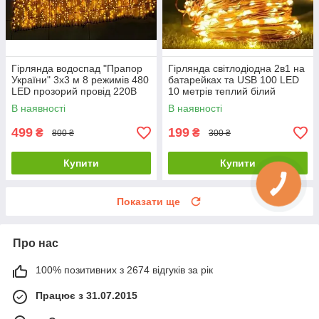
Гірлянда водоспад "Прапор
Гірлянда світлодіодна 2в1 на
України" 3х3 м 8 режимів 480
батарейках та USB 100 LED
LED прозорий провід 220В
10 метрів теплий білий
жовто-синій з пультом
В наявності
В наявності
499
199
₴
₴
800 ₴
300 ₴
Купити
Купити
Показати ще
Про нас
100% позитивних з 2674 відгуків за рік
Працює з 31.07.2015