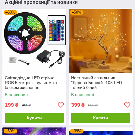
Акційні пропозиції та новинки
–50%
–50%
Світлодіодна LED стрічка
Настільний світильник
RGB 5 метрів з пультом та
"Дерево Бонсай" 108 LED
блоком живлення
теплий білий
В наявності
В наявності
199
399
₴
₴
400 ₴
800 ₴
Купити
Купити
–50%
–39%