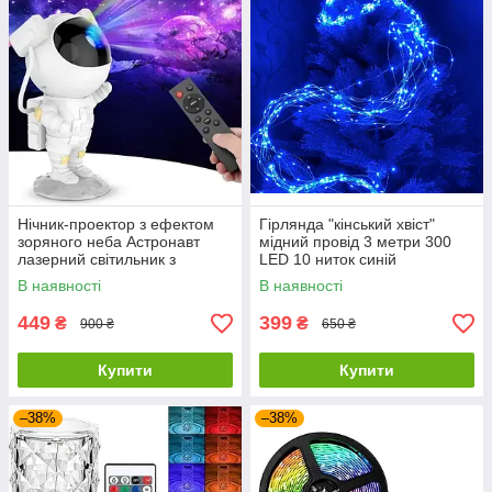
Нічник-проектор з ефектом
Гірлянда "кінський хвіст"
зоряного неба Астронавт
мідний провід 3 метри 300
лазерний світильник з
LED 10 ниток синій
пультом та таймером
В наявності
В наявності
449
399
₴
₴
900 ₴
650 ₴
Купити
Купити
–38%
–38%