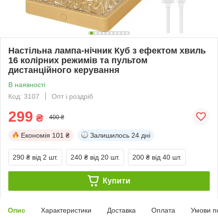
Настільна лампа-нічник Куб з ефектом хвиль
16 колірних режимів та пультом
дистанційного керування
В наявності
Код: 3107
Опт і роздріб
299
₴
400 ₴
Економія
101 ₴
Залишилось
24 дні
290 ₴
від 2 шт.
240 ₴
від 20 шт.
200 ₴
від 40 шт.
Купити
Опис
Характеристики
Доставка
Оплата
Умови п