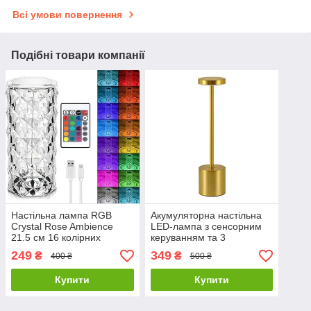
Всі умови повернення
Подібні товари компанії
Настільна лампа RGB
Акумуляторна настільна
Crystal Rose Ambience
LED-лампа з сенсорним
21.5 см 16 колірних
керуванням та 3
режимів та вбудованим
режимами підсвічування
249
349
₴
₴
400 ₴
500 ₴
акумулятором
Золотого кольору
Купити
Купити