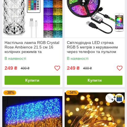
Настільна лампа RGB Crystal
Світлодіодна LED стрічка
Rose Ambience 21.5 см 16
RGB 5 метрів з керуванням
колірних режимів та
через телефон та пультом
вбудованим акумулятором
В наявності
В наявності
249
249
₴
₴
400 ₴
400 ₴
Купити
Купити
–38%
–34%