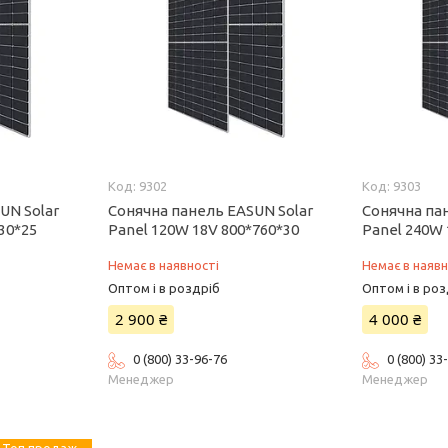
9302
9303
UN Solar
Сонячна панель EASUN Solar
Сонячна па
30*25
Panel 120W 18V 800*760*30
Panel 240W 
Немає в наявності
Немає в наявн
Оптом і в роздріб
Оптом і в роз
2 900 ₴
4 000 ₴
0 (800) 33-96-76
0 (800) 33
Менеджер
Менеджер
Топ продаж