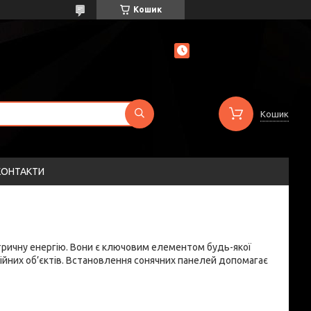
Кошик
Кошик
КОНТАКТИ
ктричну енергію. Вони є ключовим елементом будь-якої
ційних об’єктів. Встановлення сонячних панелей допомагає