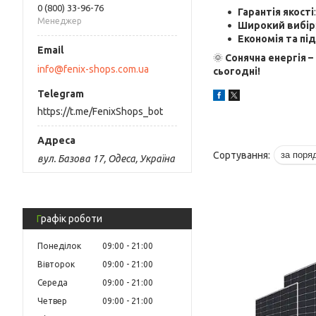
0 (800) 33-96-76
Гарантія якості
Менеджер
Широкий вибір
Економія та пі
🌞
Сонячна енергія –
info@fenix-shops.com.ua
сьогодні!
https://t.me/FenixShops_bot
вул. Базова 17, Одеса, Україна
Графік роботи
Понеділок
09:00
21:00
Вівторок
09:00
21:00
Середа
09:00
21:00
Четвер
09:00
21:00