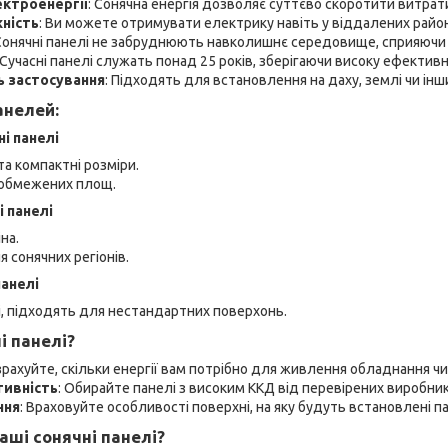
ектроенергії
: Сонячна енергія дозволяє суттєво скоротити витрат
ність
: Ви можете отримувати електрику навіть у віддалених рай
 Сонячні панелі не забруднюють навколишнє середовище, сприяючи
 Сучасні панелі служать понад 25 років, зберігаючи високу ефективн
ь застосування
: Підходять для встановлення на даху, землі чи інш
анелей:
і панелі
а компактні розміри.
 обмежених площ.
і панелі
на.
 сонячних регіонів.
панелі
кі, підходять для нестандартних поверхонь.
і панелі?
озрахуйте, скільки енергії вам потрібно для живлення обладнання чи
тивність
: Обирайте панелі з високим ККД від перевірених виробник
ння
: Враховуйте особливості поверхні, на яку будуть встановлені па
аші сонячні панелі?