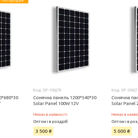
SP-100//9
SP-200//
0*680*30
Сонячна панель 1200*540*30
Сонячна па
V
Solar Panel 100W 12V
Solar Panel
Немає в наявності
Немає в наявн
Оптом і в роздріб
Оптом і в роз
3 500 ₴
5 000 ₴