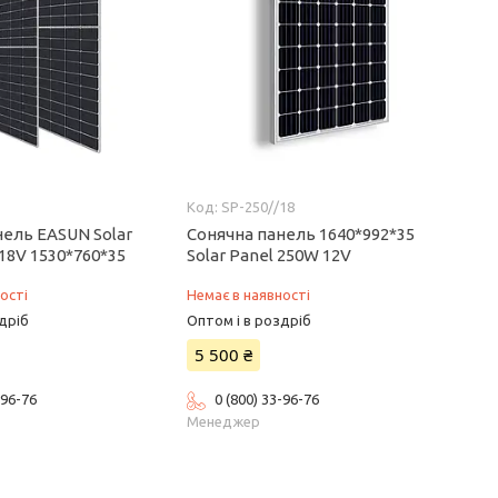
SP-250//18
нель EASUN Solar
Сонячна панель 1640*992*35
18V 1530*760*35
Solar Panel 250W 12V
ості
Немає в наявності
дріб
Оптом і в роздріб
5 500 ₴
-96-76
0 (800) 33-96-76
Менеджер