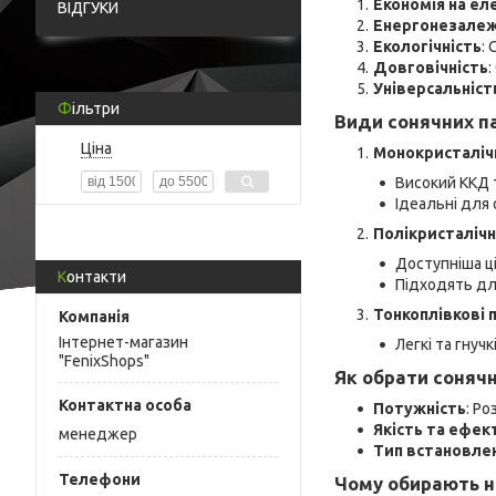
Економія на ел
ВІДГУКИ
Енергонезалеж
Екологічність
:
Довговічність
:
Універсальніст
Фільтри
Види сонячних п
Ціна
Монокристалічн
Високий ККД т
Ідеальні для
Полікристалічн
Доступніша ці
Контакти
Підходять для
Тонкоплівкові 
Інтернет-магазин
Легкі та гнуч
"FenixShops"
Як обрати сонячн
Потужність
: Р
Якість та ефек
менеджер
Тип встановле
Чому обирають н