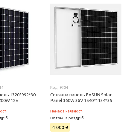
14
9304
нель 1320*992*30
Сонячна панель EASUN Solar
 200W 12V
Panel 360W 36V 1540*1134*35
ості
Немає в наявності
дріб
Оптом і в роздріб
4 000 ₴