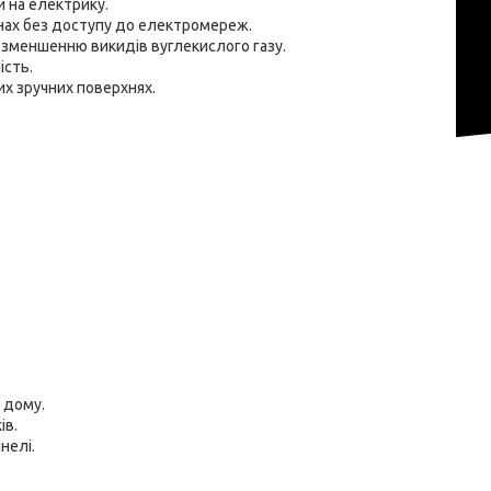
и на електрику.
онах без доступу до електромереж.
 зменшенню викидів вуглекислого газу.
ість.
их зручних поверхнях.
 дому.
ів.
нелі.