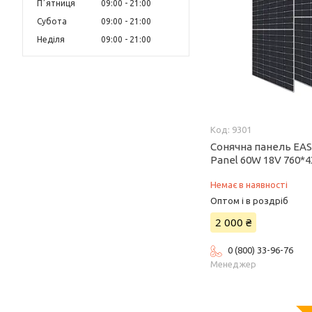
Пʼятниця
09:00
21:00
Субота
09:00
21:00
Неділя
09:00
21:00
9301
Сонячна панель EAS
Panel 60W 18V 760*4
Немає в наявності
Оптом і в роздріб
2 000 ₴
0 (800) 33-96-76
Менеджер