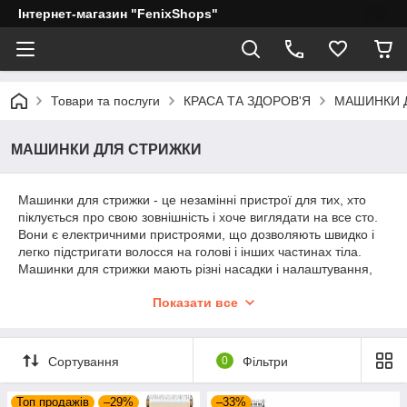
Інтернет-магазин "FenixShops"
Товари та послуги
КРАСА ТА ЗДОРОВ'Я
МАШИНКИ 
МАШИНКИ ДЛЯ СТРИЖКИ
Машинки для стрижки - це незамінні пристрої для тих, хто
піклується про свою зовнішність і хоче виглядати на все сто.
Вони є електричними пристроями, що дозволяють швидко і
легко підстригати волосся на голові і інших частинах тіла.
Машинки для стрижки мають різні насадки і налаштування,
що дозволяють досягати різних результатів, - від короткої
Показати все
стрижки до довгого волосся.
Машинки для стрижки можуть використовуватися як
професійними перукарями, так і звичайними людьми в
Сортування
0
Фільтри
домашніх умовах. Вони зручні у використанні і мають
невеликий розмір, що дозволяє легко зберігати їх будинки
або брати з собою в поїздку.
Топ продажів
–29%
–33%