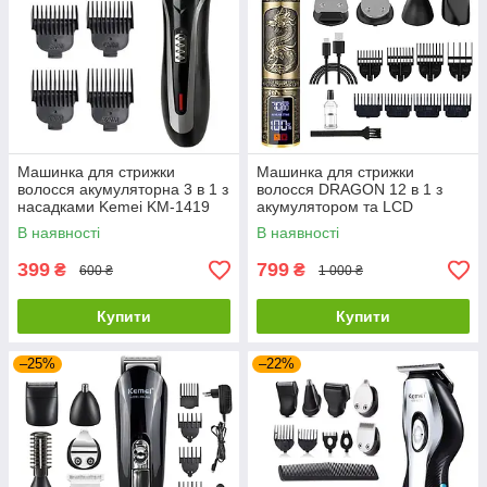
Машинка для стрижки
Машинка для стрижки
волосся акумуляторна 3 в 1 з
волосся DRAGON 12 в 1 з
насадками Kemei KM-1419
акумулятором та LCD
дисплеєм
В наявності
В наявності
399
799
₴
₴
600 ₴
1 000 ₴
Купити
Купити
–25%
–22%