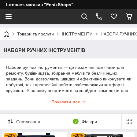
Інтернет-магазин "FenixShops"
Товари та послуги
ІНСТРУМЕНТИ
НАБОРИ РУЧНИХ
НАБОРИ РУЧНИХ ІНСТРУМЕНТІВ
Набори ручних інструментів — це незамінні помічники для
ремонту, будівництва, збирання меблів та безлічі інших
завдань. Вони дозволяють швидко й ефективно виконувати як
побутові, так і професійні роботи, забезпечуючи комфорт і
зручність. У нашому асортименті ви знайдете комплекти для
дому, майстерні та професійного використання.
Показати все
Що ми пропонуємо:
Базові набори інструментів
🔧
Сортування
0
Фільтри
Універсальні комплекти для дому, гаража й
дачі.
–28%
–28%
Ключі, викрутки, плоскогубці, молотки та