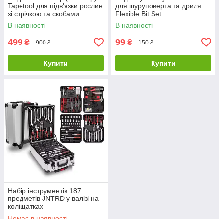
Tapetool для підв'язки рослин
для шуруповерта та дриля
зі стрічкою та скобами
Flexible Bit Set
В наявності
В наявності
499
99
₴
₴
900 ₴
150 ₴
Купити
Купити
Набір інструментів 187
предметів JNTRD у валізі на
коліщатках
Немає в наявності