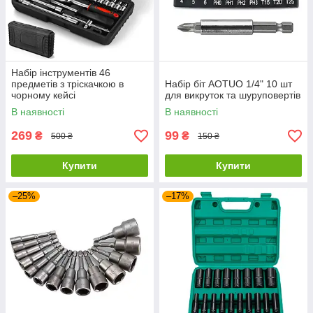
комплектів.
✅
Якісні матеріали
— міцна сталь, зручні ергономічні
рукоятки.
✅
Функціональність
— універсальні рішення для різних
завдань.
Набір інструментів 46
✅
Довговічність
— інструменти, які прослужать вам багато
предметів з тріскачкою в
Набір біт AOTUO 1/4" 10 шт
років.
чорному кейсі
для викруток та шуруповертів
Обирайте надійні набори інструментів для будь-яких робіт! 🔩
В наявності
В наявності
🔧
269
99
₴
₴
500 ₴
150 ₴
Купити
Купити
–25%
–17%