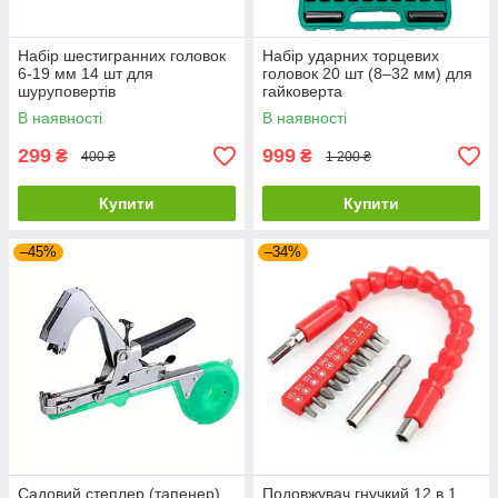
Набір шестигранних головок
Набір ударних торцевих
6-19 мм 14 шт для
головок 20 шт (8–32 мм) для
шуруповертів
гайковерта
В наявності
В наявності
299
999
₴
₴
400 ₴
1 200 ₴
Купити
Купити
–45%
–34%
Садовий степлер (тапенер)
Подовжувач гнучкий 12 в 1