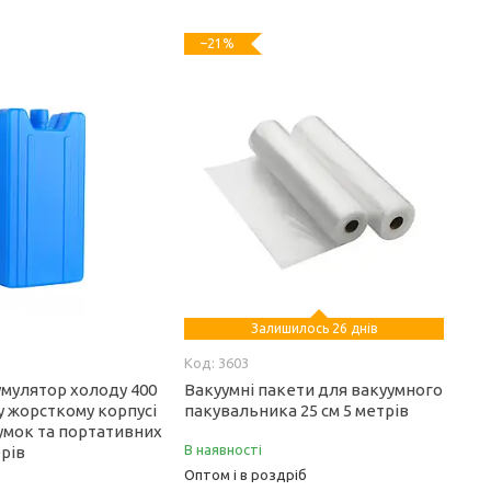
–21%
Залишилось 26 днів
3603
умулятор холоду 400
Вакуумні пакети для вакуумного
у жорсткому корпусі
пакувальника 25 см 5 метрів
умок та портативних
В наявності
рів
Оптом і в роздріб