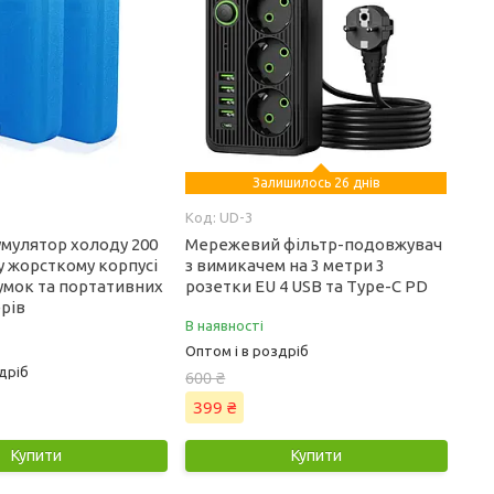
Залишилось 26 днів
UD-3
умулятор холоду 200
Мережевий фільтр-подовжувач
у жорсткому корпусі
з вимикачем на 3 метри 3
умок та портативних
розетки EU 4 USB та Type-C PD
рів
В наявності
Оптом і в роздріб
дріб
600 ₴
399 ₴
Купити
Купити