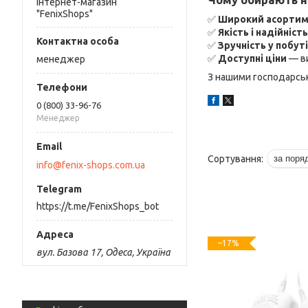
Інтернет-магазин
"FenixShops"
✅
Широкий асорти
✅
Якість і надійність
✅
Зручність у побуті
✅
Доступні ціни
— ви
менеджер
З нашими господарськ
0 (800) 33-96-76
Менеджер
info@fenix-shops.com.ua
https://t.me/FenixShops_bot
–17%
вул. Базова 17, Одеса, Україна