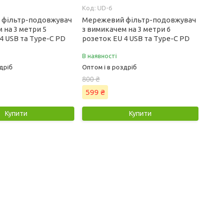
UD-6
 фільтр-подовжувач
Мережевий фільтр-подовжувач
 на 3 метри 5
з вимикачем на 3 метри 6
4 USB та Type-C PD
розеток EU 4 USB та Type-C PD
В наявності
дріб
Оптом і в роздріб
800 ₴
599 ₴
Купити
Купити