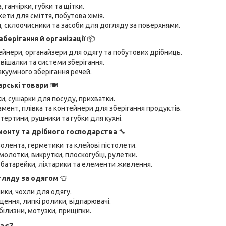
 ганчірки, губки та щітки.
кети для сміття, побутова хімія.
, склоочисники та засоби для догляду за поверхнями.
берігання й організації
📦
ейнери, органайзери для одягу та побутових дрібниць.
, вішалки та системи зберігання.
куумного зберігання речей.
арські товари
🍽️
и, сушарки для посуду, прихватки.
мент, плівка та контейнери для зберігання продуктів.
тертини, рушники та губки для кухні.
монту та дрібного господарства
🔧
ізолента, герметики та клейові пістолети.
молотки, викрутки, плоскогубці, рулетки.
 батарейки, ліхтарики та елементи живлення.
гляду за одягом
👕
ики, чохли для одягу.
ення, липкі ролики, відпарювачі.
ілизни, мотузки, прищіпки.
ас?