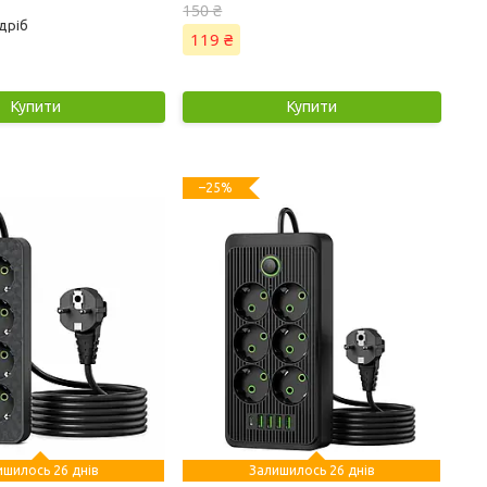
150 ₴
дріб
119 ₴
Купити
Купити
–25%
ишилось 26 днів
Залишилось 26 днів