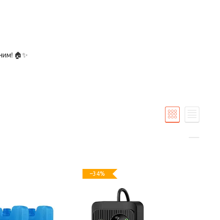
ним! 🏠✨
–34%