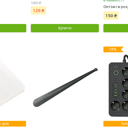
160 ₴
Оптом і в роз
129 ₴
150 ₴
Купити
–29%
 днів
Зал