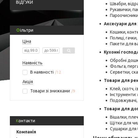
ВІДГУКИ
Швабри, відра,
Рукавички, па
Пароочисники
Аксесуари для з
Фільтри
Кошики, конт
Полиці, гачки
Ціна
Пакети для ва
Кухонні господ
Обробні дошк
Наявність
Фольга, перга
В наявності
Серветки, ска
12
Товари для ре
Акція
Клей, скотч, 
Товари зі знижками
9
Інструменти: 
Подовжувачі,
Товари для до
Вішалки, плеч
Контакти
Щітки для чищ
Сушарки для б
Чому обирають н