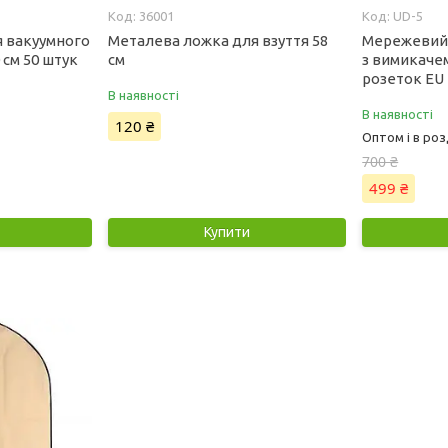
36001
UD-5
я вакуумного
Металева ложка для взуття 58
Мережевий
 см 50 штук
см
з вимикачем
розеток EU 
В наявності
В наявності
120 ₴
Оптом і в роз
700 ₴
499 ₴
Купити