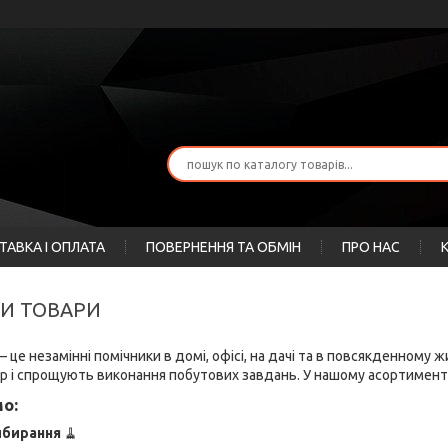
ТАВКА І ОПЛАТА
ПОВЕРНЕННЯ ТА ОБМІН
ПРО НАС
КИ ТОВАРИ
 це незамінні помічники в домі, офісі, на дачі та в повсякденному
ір і спрощують виконання побутових завдань. У нашому асортимент
о:
ибирання
🧹