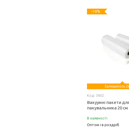
–18%
Залишилось 26
3602
Вакуумні пакети дл
пакувальника 20 см 
В наявності
Оптом і в роздріб