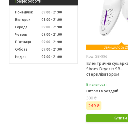
Графік роботи
Понеділок
09:00
21:00
Вівторок
09:00
21:00
Середа
09:00
21:00
Четвер
09:00
21:00
Пʼятниця
09:00
21:00
Залишилось 26
Субота
09:00
21:00
SB-996
Неділя
09:00
21:00
Електрична сушарка
Shoes Dryer із SB-
стерилізатором
В наявності
Оптом і в роздріб
300 ₴
249 ₴
Купити