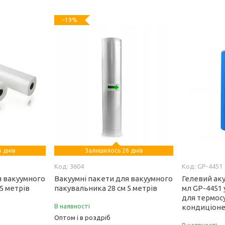
–19%
 днів
Залишилось 26 днів
3604
GP-4451
я вакуумного
Вакуумні пакети для вакуумного
Гелевий ак
5 метрів
пакувальника 28 см 5 метрів
мл GP-4451 
для термос
В наявності
кондиціоне
Оптом і в роздріб
В наявності