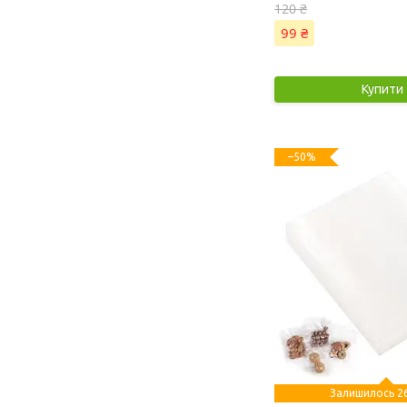
120 ₴
99 ₴
Купити
–50%
Залишилось 26