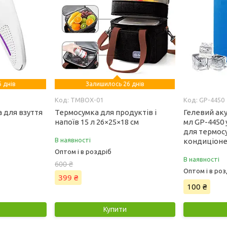
 днів
Залишилось 26 днів
TMBOX-01
GP-4450
 для взуття
Термосумка для продуктів і
Гелевий ак
напоїв 15 л 26×25×18 см
мл GP-4450 
для термос
В наявності
кондиціоне
Оптом і в роздріб
В наявності
600 ₴
Оптом і в роз
399 ₴
100 ₴
Купити